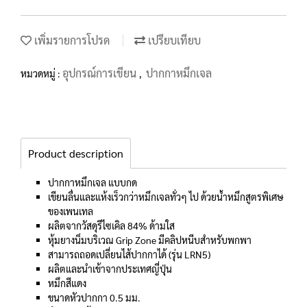
เพิ่มรายการโปรด
เปรียบเทียบ
อุปกรณ์การเขียน
ปากกาหมึกเจล
หมวดหมู่ :
,
Product description
ปากกาหมึกเจล แบบกด
เขียนลื่นและแห้งเร็วกว่าหมึกเจลทั่วๆ ไป ด้วยน้ำหมึกสูตรพิเศษ
ของเพนเทล
ผลิตจากวัสดุรีไซเคิล 84% ด้ามใส
หุ้มยางนิ่มบริเวณ Grip Zone มีคลิปหนีบสำหรับพกพา
สามารถถอดเปลี่ยนไส้ปากกาได้ (รุ่น LRN5)
ผลิตและนำเข้าจากประเทศญี่ปุ่น
หมึกสีแดง
ขนาดหัวปากกา 0.5 มม.