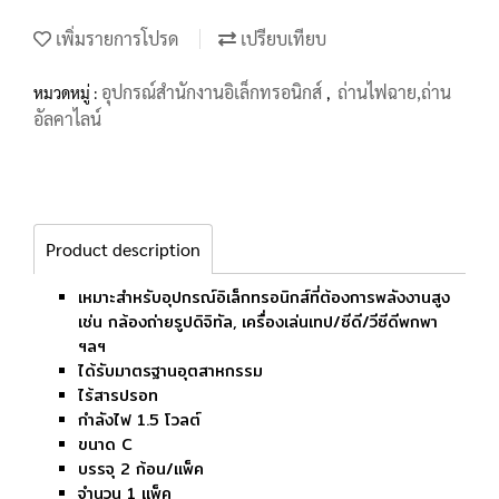
เพิ่มรายการโปรด
เปรียบเทียบ
อุปกรณ์สำนักงานอิเล็กทรอนิกส์
ถ่านไฟฉาย,ถ่าน
หมวดหมู่ :
,
อัลคาไลน์
Product description
เหมาะสำหรับอุปกรณ์อิเล็กทรอนิกส์ที่ต้องการพลังงานสูง
เช่น กล้องถ่ายรูปดิจิทัล, เครื่องเล่นเทป/ซีดี/วีซีดีพกพา
ฯลฯ
ได้รับมาตรฐานอุตสาหกรรม
ไร้สารปรอท
กำลังไฟ 1.5 โวลต์
ขนาด C
บรรจุ 2 ก้อน/แพ็ค
จำนวน 1 แพ็ค