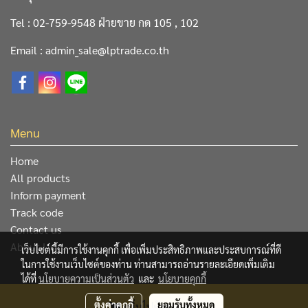
Tel : 02-759-9548 ฝ่ายขาย กด 105 , 102
Email : admin_sale@lptrade.co.th
Menu
Home
All products
Inform payment
Track code
Contact us
About Us
เว็บไซต์นี้มีการใช้งานคุกกี้ เพื่อเพิ่มประสิทธิภาพและประสบการณ์ที่ดี
ในการใช้งานเว็บไซต์ของท่าน ท่านสามารถอ่านรายละเอียดเพิ่มเติม
ได้ที่
นโยบายความเป็นส่วนตัว
และ
นโยบายคุกกี้
@ Copyright 2019 All Rights Reserved. L&P Trading Center
ตั้งค่าคุกกี้
ยอมรับทั้งหมด
เพิ่มไปยังตระกร้า