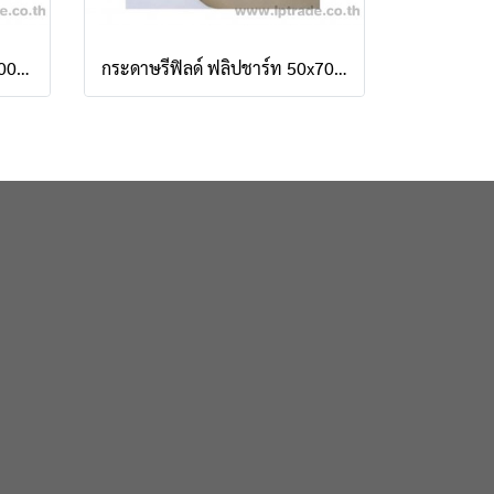
กระดานฟลิปชาร์ท ฟูจิ 668 100x70cm ซม.
กระดาษรีฟิลด์ ฟลิปชาร์ท 50x70 cm (25 แผ่น/เล่ม)