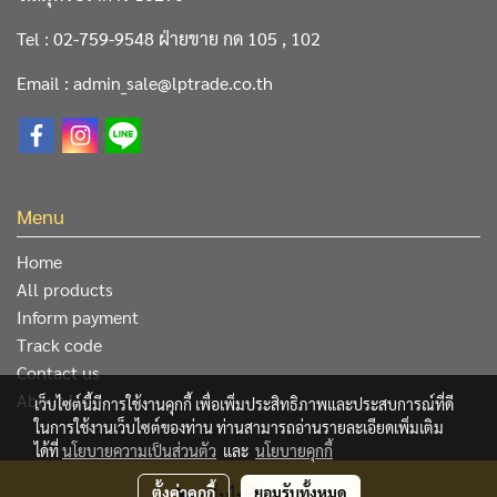
Tel : 02-759-9548 ฝ่ายขาย กด 105 , 102
Email : admin_sale@lptrade.co.th
Menu
Home
All products
Inform payment
Track code
Contact us
About Us
เว็บไซต์นี้มีการใช้งานคุกกี้ เพื่อเพิ่มประสิทธิภาพและประสบการณ์ที่ดี
ในการใช้งานเว็บไซต์ของท่าน ท่านสามารถอ่านรายละเอียดเพิ่มเติม
ได้ที่
นโยบายความเป็นส่วนตัว
และ
นโยบายคุกกี้
@ Copyright 2019 All Rights Reserved. L&P Trading Center
ตั้งค่าคุกกี้
ยอมรับทั้งหมด
เพิ่มไปยังตระกร้า