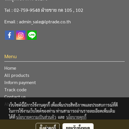
Tel : 02-759-9548 ฝ่ายขาย กด 105 , 102
Email : admin_sale@lptrade.co.th
Menu
Home
All products
Inform payment
Track code
Contact us
About Us
เว็บไซต์นี้มีการใช้งานคุกกี้ เพื่อเพิ่มประสิทธิภาพและประสบการณ์ที่ดี
ในการใช้งานเว็บไซต์ของท่าน ท่านสามารถอ่านรายละเอียดเพิ่มเติม
ได้ที่
นโยบายความเป็นส่วนตัว
และ
นโยบายคุกกี้
@ Copyright 2019 All Rights Reserved. L&P Trading Center
ตั้งค่าคุกกี้
ยอมรับทั้งหมด
เพิ่มไปยังตระกร้า