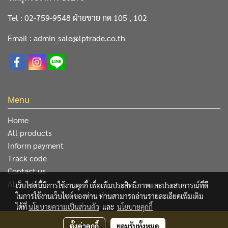
Tel : 02-759-9548 ฝ่ายขาย กด 105 , 102
Email : admin_sale@lptrade.co.th
Menu
Home
All products
Inform payment
Track code
Contact us
About Us
เว็บไซต์นี้มีการใช้งานคุกกี้ เพื่อเพิ่มประสิทธิภาพและประสบการณ์ที่ดี
ในการใช้งานเว็บไซต์ของท่าน ท่านสามารถอ่านรายละเอียดเพิ่มเติม
ได้ที่
นโยบายความเป็นส่วนตัว
และ
นโยบายคุกกี้
@ Copyright 2019 All Rights Reserved. L&P Trading Center
ตั้งค่าคุกกี้
ยอมรับทั้งหมด
เพิ่มไปยังตระกร้า