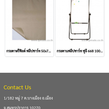
กระดาษรีฟิลด์ ฟลิปชาร์ท 50x70 cm (25 แผ่น/เล่ม)
กระดานฟลิปชาร์ท ฟูจิ 668 100x70cm ซม.
Contact Us
1/182 หมู่ 7 ต.บางเมือง อ.เมือง
จ.สมุทรปราการ 10270