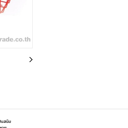
็นสนิม
ญหาย