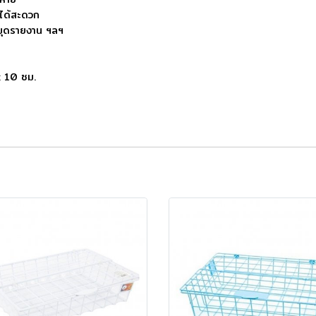
นได้สะดวก
มุดรายงาน ฯลฯ
x 10 ซม.