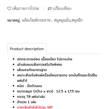
เพิ่มรายการโปรด
เปรียบเทียบ
ผลิตภัณฑ์กระดาษ
สมุดมุมมัน,สมุดฉีก
หมวดหมู่ :
,
Product description
ปกกระดาษอ่อน เนื้อเหนียว ไม่ขาดง่าย
เข้าเล่มแบบสันกาวเสริมใยพิเศษ
เส้นบรรทัดมาตรฐาน
เหมาะสำหรับพิมพ์หรือเขียนรายงาน จดบันทึกและฉีกเป็น
แผ่นได้
ชนิด : ฉีกด้านบน
ขนาดสมุด (กว้าง x ยาว) : 12.5 x 17.5 ซม.
บรรจุ 78 แผ่น/เล่ม
จำนวน 1 เล่ม
ราคาสินค้ายังไม่รวม VAT