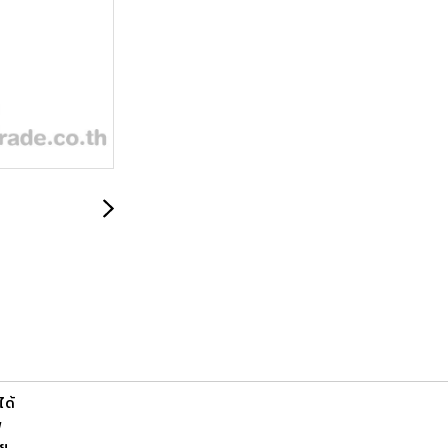
ได้
พ
าย