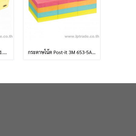
กระดาษโน้ต Post-it 3M 653 1.5"x2" สีเหลืองพาสเทล
กระดาษโน้ต Post-it 3M 653-5AN 1.5"x2" คละสีนีออน (แพ็ค 12 เล่ม)