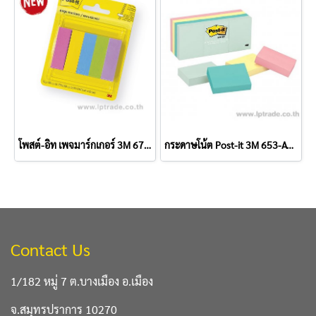
โพสต์-อิท เพจมาร์กเกอร์ 3M 670-5ASST 1.5 x 5 ซม. คละสี พลาสเทล (แพ็ค 5 เล่ม)
กระดาษโน้ต Post-it 3M 653-AST 1.5"x2" คละสีพาสเทล (แพ็ค 12 เล่ม)
Contact Us
1/182 หมู่ 7 ต.บางเมือง อ.เมือง
จ.สมุทรปราการ 10270