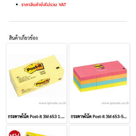
ราคาสินค้ายังไม่รวม VAT
สินค้าเกี่ยวข้อง
กระดาษโน้ต Post-it 3M 653 1.5"x2" สีเหลืองพาสเทล
กระดาษโน้ต Post-it 3M 653-5AN 1.5"x2" คละสีนีออน (แพ็ค 12 เล่ม)