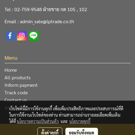
Tel : 02-759-9548 ฝ่ายขาย กด 105 , 102
Email : admin_sale@lptrade.co.th
Menu
Home
All products
Inform payment
Track code
Contact us
About Us
เว็บไซต์นี้มีการใช้งานคุกกี้ เพื่อเพิ่มประสิทธิภาพและประสบการณ์ที่ดี
ในการใช้งานเว็บไซต์ของท่าน ท่านสามารถอ่านรายละเอียดเพิ่มเติม
ได้ที่
นโยบายความเป็นส่วนตัว
และ
นโยบายคุกกี้
@ Copyright 2019 All Rights Reserved. L&P Trading Center
ตั้งค่าคุกกี้
ยอมรับทั้งหมด
เพิ่มไปยังตระกร้า