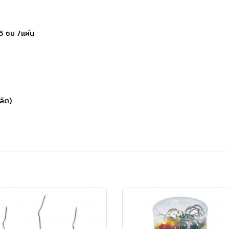
.6 ซม /แผ่น
ลิต)