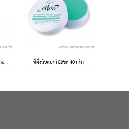
พวงกุญแจ เบนน่อน BN-10 (กล่อง 25 อัน)
ขี้ผึ้งนับแบงก์ Elfen 40 กรัม