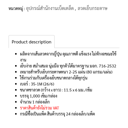
อุปกรณ์สำนักงานเบ็ดเตล็ด
ลวดเย็บกระดาษ
หมวดหมู่ :
,
Product description
ผลิตจากเส้นลวดจากญี่ปุ่น คุณภาพดี แข็งแรง ไม่หักงอขณะใช้
งาน
เย็บง่าย สม่ำเสมอ นุ่มมือ ทุกตัวได้มาตรฐาน มอก. 716-2532
เหมาะสำหรับเย็บกระดาษหนา 2-25 แผ่น (80 แกรม/แผ่น)
ใช้งานร่วมกับเครื่องเย็บขนาดกลางได้ทุกรุ่น
เบอร์ : 35-1M (26/6)
ขนาดขาลวด (กว้าง x ยาว) : 11.5 x 6 มม./เข็ม
บรรจุ 1,000 เข็ม/กล่อง
จำนวน 1 กล่องเล็ก
ราคาสินค้ายังไม่รวม VAT
กรณีซื้อเป็นแพ็ค สินค้าบรรจุ 24 กล่องเล็ก/แพ็ค