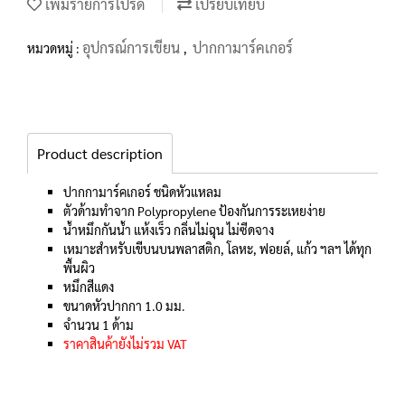
เพิ่มรายการโปรด
เปรียบเทียบ
อุปกรณ์การเขียน
ปากกามาร์คเกอร์
หมวดหมู่ :
,
Product description
ปากกามาร์คเกอร์ ชนิดหัวแหลม
ตัวด้ามทำจาก Polypropylene ป้องกันการระเหยง่าย
น้ำหมึกกันน้ำ แห้งเร็ว กลิ่นไม่ฉุน ไม่ซีดจาง
เหมาะสำหรับเขีบนบนพลาสติก, โลหะ, ฟอยล์, แก้ว ฯลฯ ได้ทุก
พื้นผิว
หมึกสีแดง
ขนาดหัวปากกา 1.0 มม.
จำนวน 1 ด้าม
ราคาสินค้ายังไม่รวม VAT