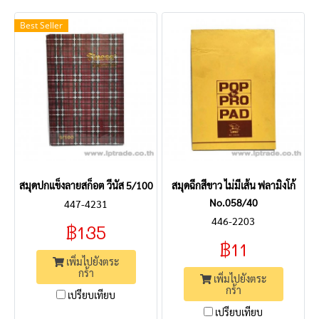
Best Seller
สมุดปกแข็งลายสก็อต วีนัส 5/100
สมุดฉีกสีขาว ไม่มีเส้น ฟลามิงโก้
No.058/40
447-4231
446-2203
฿135
฿11
เพิ่มไปยังตระ
กร้า
เพิ่มไปยังตระ
กร้า
เปรียบเทียบ
เปรียบเทียบ